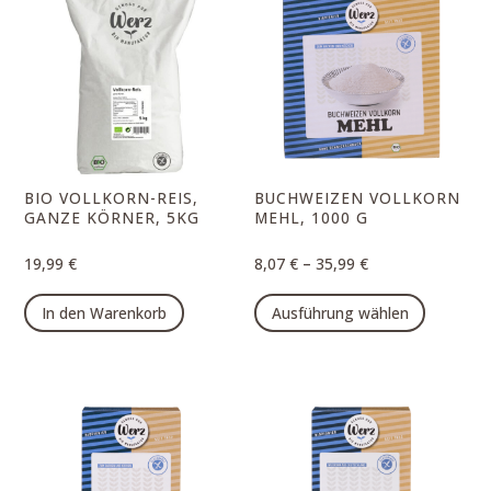
BIO VOLLKORN-REIS,
BUCHWEIZEN VOLLKORN
GANZE KÖRNER, 5KG
MEHL, 1000 G
–
19,99
€
8,07
€
35,99
€
Dieses
In den Warenkorb
Ausführung wählen
Produk
weist
mehrer
Varian
auf.
Die
Option