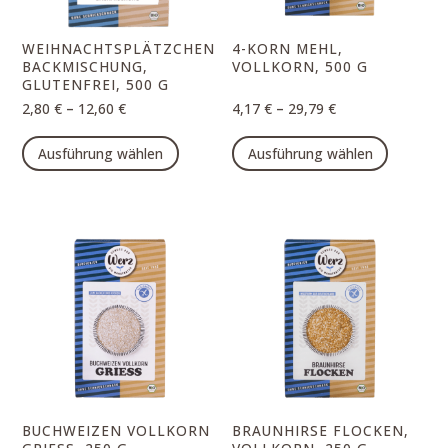
der
der
Produktseite
Produk
WEIHNACHTSPLÄTZCHEN
4-KORN MEHL,
gewählt
gewähl
BACKMISCHUNG,
VOLLKORN, 500 G
GLUTENFREI, 500 G
werden
werde
–
–
2,80
€
12,60
€
4,17
€
29,79
€
Dieses
Dieses
Ausführung wählen
Ausführung wählen
Produkt
Produk
weist
weist
mehrere
mehrer
Varianten
Varian
auf.
auf.
Die
Die
Optionen
Option
können
können
auf
auf
der
der
Produktseite
Produk
BUCHWEIZEN VOLLKORN
BRAUNHIRSE FLOCKEN,
gewählt
gewähl