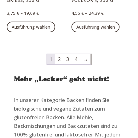
GRIESS, 250 G
VOLLKORN, 250 G
werden
werde
–
–
3,75
€
19,69
€
4,55
€
24,39
€
Dieses
Dieses
Ausführung wählen
Ausführung wählen
Produkt
Produk
weist
weist
mehrere
mehrer
Varianten
Varian
1
2
3
4
→
auf.
auf.
Die
Die
Optionen
Option
Mehr „Lecker“ geht nicht!
können
können
auf
auf
In unserer Kategorie Backen finden Sie
der
der
biologische und vegane Zutaten zum
Produktseite
Produk
gewählt
gewähl
glutenfreien Backen. Alle Mehle,
werden
werde
Backmischungen und Backzutaten sind zu
100% glutenfrei und laktosefrei. Mit jedem