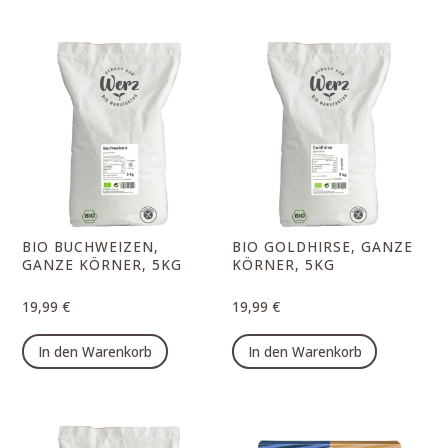
weist
weist
mehrere
mehrer
Varianten
Varian
auf.
auf.
Die
Die
Optionen
Option
können
können
auf
auf
der
der
Produktseite
Produk
BIO BUCHWEIZEN,
BIO GOLDHIRSE, GANZE
gewählt
gewähl
GANZE KÖRNER, 5KG
KÖRNER, 5KG
werden
werde
19,99
€
19,99
€
In den Warenkorb
In den Warenkorb