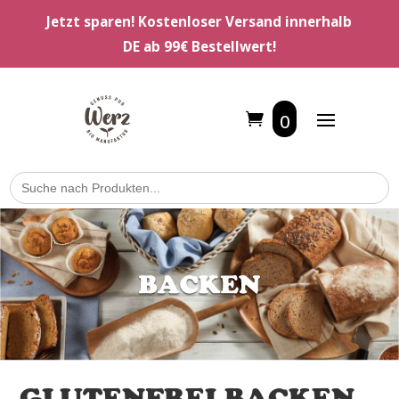
Jetzt sparen! Kostenloser Versand innerhalb
DE ab 99€ Bestellwert!
0
Search
for: