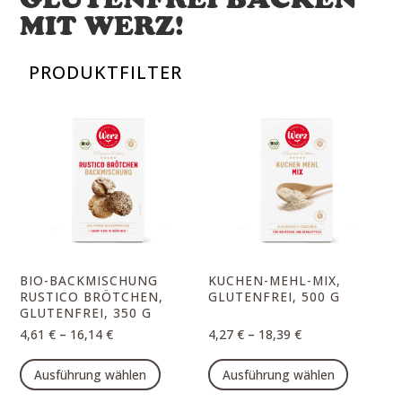
GLUTENFREI BACKEN
MIT WERZ!
PRODUKTFILTER
BIO-BACKMISCHUNG
KUCHEN-MEHL-MIX,
RUSTICO BRÖTCHEN,
GLUTENFREI, 500 G
GLUTENFREI, 350 G
–
–
4,61
€
16,14
€
4,27
€
18,39
€
Dieses
Dieses
Ausführung wählen
Ausführung wählen
Produkt
Produk