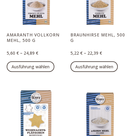
können
auf
der
Produk
AMARANTH VOLLKORN
BRAUNHIRSE MEHL, 500
gewähl
MEHL, 500 G
G
werde
–
–
5,60
€
24,89
€
5,22
€
22,39
€
Dieses
Dieses
Ausführung wählen
Ausführung wählen
Produkt
Produk
weist
weist
mehrere
mehrer
Varianten
Varian
auf.
auf.
Die
Die
Optionen
Option
können
können
auf
auf