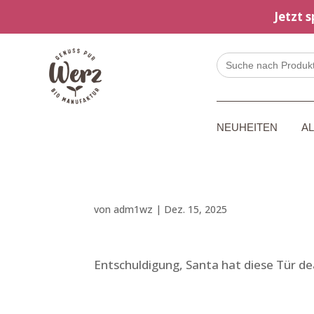
Jetzt 
Search
for:
NEUHEITEN
A
von
adm1wz
|
Dez. 15, 2025
Entschuldigung, Santa hat diese Tür dea