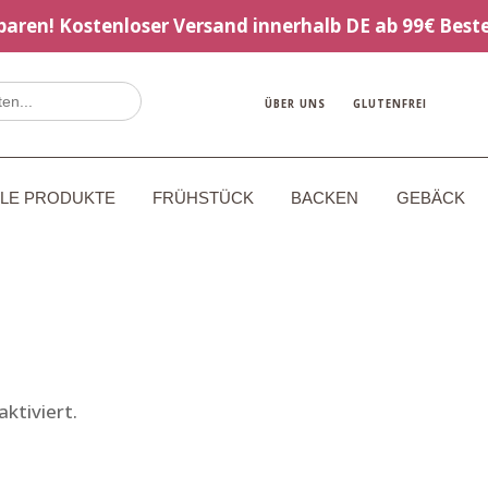
sparen! Kostenloser Versand innerhalb DE ab 99€ Beste
ÜBER UNS
GLUTENFREI
LLE PRODUKTE
FRÜHSTÜCK
BACKEN
GEBÄCK
ktiviert.