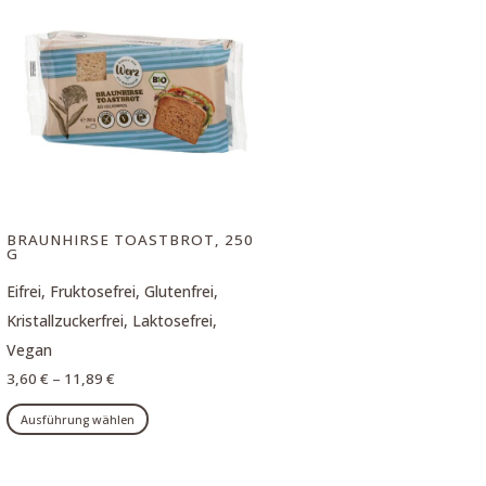
BRAUNHIRSE TOASTBROT, 250
G
Eifrei, Fruktosefrei, Glutenfrei,
Kristallzuckerfrei, Laktosefrei,
Vegan
3,60
€
–
11,89
€
Dieses
Ausführung wählen
Produkt
weist