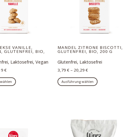
können
Optionen
auf
können
der
auf
Produktseite
der
gewählt
Produktseite
werden
gewählt
EKSE VANILLE,
MANDEL ZITRONE BISCOTTI,
werden
 GLUTENFREI, BIO,
GLUTENFREI, BIO, 200 G
enfrei, Laktosefrei, Vegan
Glutenfrei, Laktosefrei
19
€
3,79
€
–
20,29
€
Dieses
Dieses
 wählen
Ausführung wählen
Produkt
Produkt
weist
weist
mehrere
mehrere
Varianten
Varianten
auf.
auf.
Die
Die
Optionen
Optionen