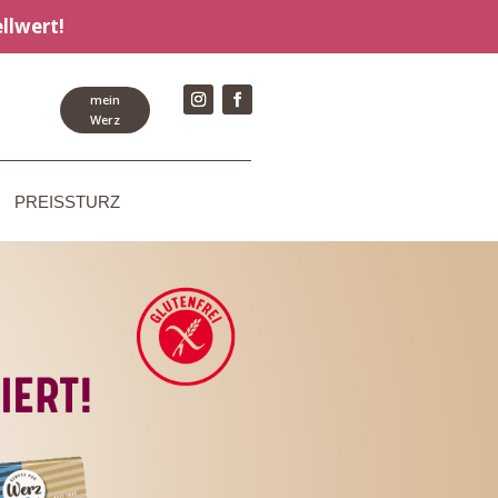
llwert!
mein
Werz
PREISSTURZ