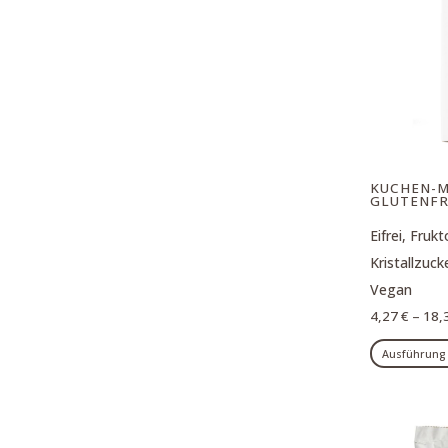
KUCHEN-M
GLUTENFRE
Eifrei, Frukt
Kristallzuck
Vegan
4,27
€
–
18,
Ausführung