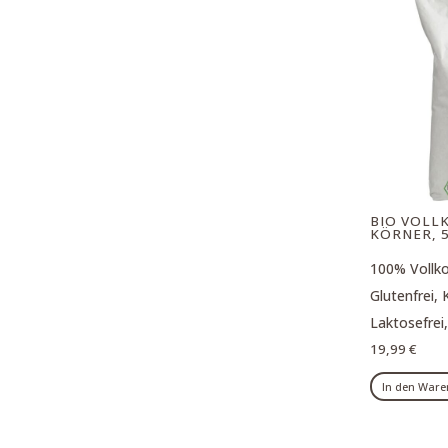
BIO VOLL
KÖRNER, 
100% Vollkor
Glutenfrei, K
Laktosefrei
19,99
€
In den War