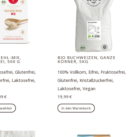
können
können
auf
auf
der
der
Produktseite
Produktseite
gewählt
gewählt
werden
werden
EHL-MIX,
BIO BUCHWEIZEN, GANZE
I, 500 G
KÖRNER, 5KG
osefrei, Glutenfrei,
100% Vollkorn, Eifrei, Fruktosefrei,
erfrei, Laktosefrei,
Glutenfrei, Kristallzuckerfrei,
Laktosefrei, Vegan
39
€
19,99
€
Dieses
 wählen
In den Warenkorb
Produkt
weist
mehrere
Varianten