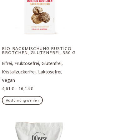
auf
der
Produktseite
gewählt
werden
BIO-BACKMISCHUNG RUSTICO
BRÖTCHEN, GLUTENFREI, 350 G
Eifrei, Fruktosefrei, Glutenfrei,
Kristallzuckerfrei, Laktosefrei,
Vegan
4,61
€
–
16,14
€
Dieses
Ausführung wählen
Produkt
weist
mehrere
Varianten
auf.