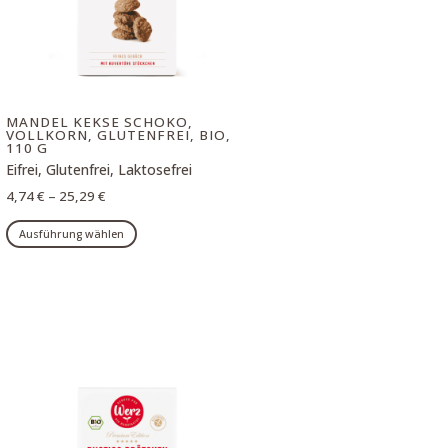
MANDEL KEKSE SCHOKO,
VOLLKORN, GLUTENFREI, BIO,
110 G
Eifrei, Glutenfrei, Laktosefrei
4,74
€
–
25,29
€
Dieses
Ausführung wählen
Produkt
weist
mehrere
Varianten
auf.
Die
Optionen
können