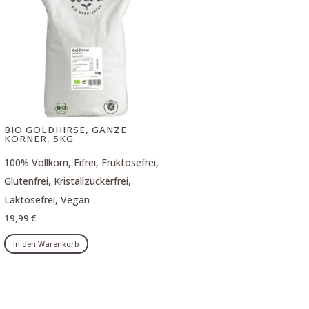
Die
Optionen
können
auf
der
Produktseite
gewählt
BIO GOLDHIRSE, GANZE
werden
KÖRNER, 5KG
100% Vollkorn, Eifrei, Fruktosefrei,
Glutenfrei, Kristallzuckerfrei,
Laktosefrei, Vegan
19,99
€
In den Warenkorb