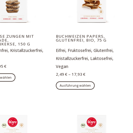
SE ZUNGEN MIT
BUCHWEIZEN PAPERS,
ADE,
GLUTENFREI, BIO, 75 G
KEKSE, 150 G
nfrei, Kristallzuckerfrei,
Eifrei, Fruktosefrei, Glutenfrei,
Kristallzuckerfrei, Laktosefrei,
95
€
Vegan
Dieses
2,49
€
–
17,93
€
 wählen
Produkt
Dieses
Ausführung wählen
weist
Produkt
mehrere
weist
Varianten
mehrere
auf.
Varianten
Die
auf.
Optionen
Die