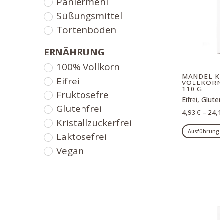
Paniermehl
Süßungsmittel
Tortenböden
ERNÄHRUNG
100% Vollkorn
MANDEL K
Eifrei
VOLLKORN,
110 G
Fruktosefrei
Eifrei, Glut
Glutenfrei
4,93
€
–
24,
Kristallzuckerfrei
Ausführung
Laktosefrei
Vegan