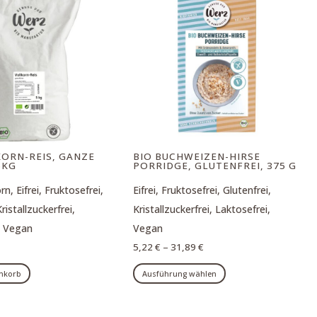
auf.
Die
Optionen
können
auf
der
Produktseite
gewählt
KORN-REIS, GANZE
BIO BUCHWEIZEN-HIRSE
werden
5KG
PORRIDGE, GLUTENFREI, 375 G
n, Eifrei, Fruktosefrei,
Eifrei, Fruktosefrei, Glutenfrei,
ristallzuckerfrei,
Kristallzuckerfrei, Laktosefrei,
, Vegan
Vegan
5,22
€
–
31,89
€
Dieses
enkorb
Ausführung wählen
Produkt
weist