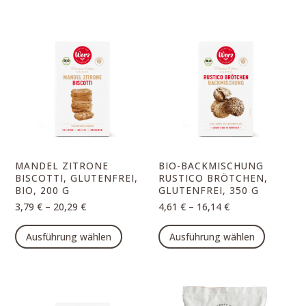
mehrere
mehrer
Varianten
Varian
auf.
auf.
Die
Die
Optionen
Option
können
können
auf
auf
der
der
Produktseite
Produk
MANDEL ZITRONE
BIO-BACKMISCHUNG
gewählt
gewähl
BISCOTTI, GLUTENFREI,
RUSTICO BRÖTCHEN,
BIO, 200 G
GLUTENFREI, 350 G
werden
werde
–
–
3,79
€
20,29
€
4,61
€
16,14
€
Dieses
Dieses
Ausführung wählen
Ausführung wählen
Produkt
Produk
weist
weist
mehrere
mehrer
Varianten
Varian