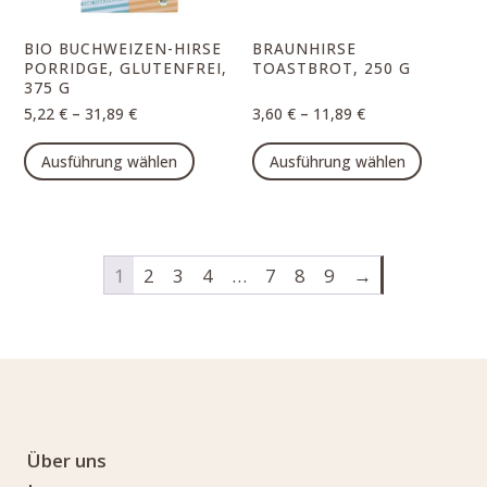
BIO BUCHWEIZEN-HIRSE
BRAUNHIRSE
PORRIDGE, GLUTENFREI,
TOASTBROT, 250 G
375 G
–
–
5,22
€
31,89
€
3,60
€
11,89
€
Dieses
Dieses
Ausführung wählen
Ausführung wählen
Produkt
Produk
weist
weist
mehrere
mehrer
Varianten
Varian
1
2
3
4
…
7
8
9
→
auf.
auf.
Die
Die
Optionen
Option
können
können
auf
auf
der
der
Produktseite
Produk
Über uns
gewählt
gewähl