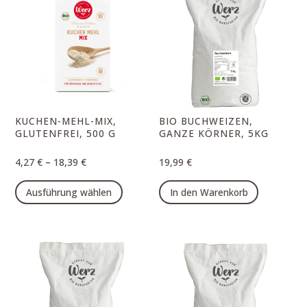
auf.
auf.
Die
Die
Optionen
Option
können
können
auf
auf
der
der
Produktseite
Produk
KUCHEN-MEHL-MIX,
BIO BUCHWEIZEN,
gewählt
gewähl
GLUTENFREI, 500 G
GANZE KÖRNER, 5KG
werden
werde
–
4,27
€
18,39
€
19,99
€
Dieses
Ausführung wählen
In den Warenkorb
Produkt
weist
mehrere
Varianten
auf.
Die
Optionen