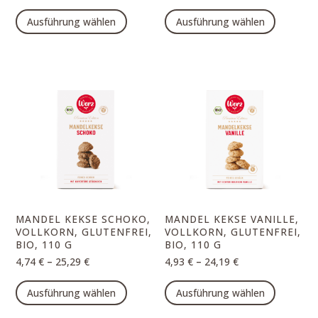
Dieses
Dieses
Ausführung wählen
Ausführung wählen
Produkt
Produk
weist
weist
mehrere
mehrer
Varianten
Varian
auf.
auf.
Die
Die
Optionen
Option
können
können
auf
auf
der
der
Produktseite
Produk
MANDEL KEKSE SCHOKO,
MANDEL KEKSE VANILLE,
gewählt
gewähl
VOLLKORN, GLUTENFREI,
VOLLKORN, GLUTENFREI,
BIO, 110 G
BIO, 110 G
werden
werde
–
–
4,74
€
25,29
€
4,93
€
24,19
€
Dieses
Dieses
Ausführung wählen
Ausführung wählen
Produkt
Produk
weist
weist