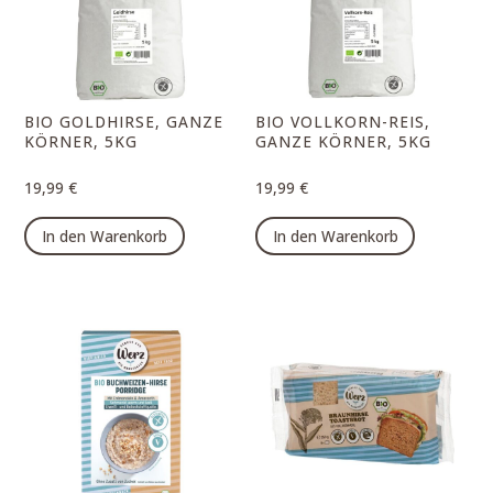
können
auf
der
Produktseite
BIO GOLDHIRSE, GANZE
BIO VOLLKORN-REIS,
gewählt
KÖRNER, 5KG
GANZE KÖRNER, 5KG
werden
19,99
€
19,99
€
In den Warenkorb
In den Warenkorb