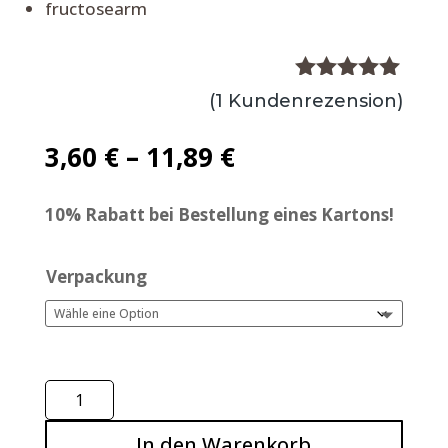
fructosearm
Bewertet
(
1
Kundenrezension)
mit
5.00
von 5,
3,60
€
–
11,89
€
basierend
auf
Kundenbewe
10% Rabatt bei Bestellung eines Kartons!
rtung
Verpackung
Braunhirse
Toastbrot,
In den Warenkorb