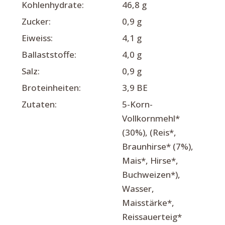
Kohlenhydrate:
46,8 g
Zucker:
0,9 g
Eiweiss:
4,1 g
Ballaststoffe:
4,0 g
Salz:
0,9 g
Broteinheiten:
3,9 BE
Zutaten:
5-Korn-
Vollkornmehl*
(30%), (Reis*,
Braunhirse* (7%),
Mais*, Hirse*,
Buchweizen*),
Wasser,
Maisstärke*,
Reissauerteig*