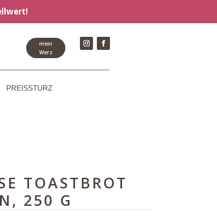
llwert!
mein
Werz
PREISSTURZ
SE TOASTBROT
N, 250 G