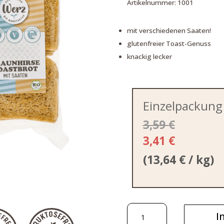
Artikelnummer:
1001
mit verschiedenen Saaten!
glutenfreier Toast-Genuss
knackig lecker
Einzelpackung
3,59
€
3,41
€
(
13,64
€
/ kg)
Braunhirse
I
Toastbrot