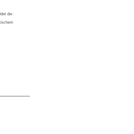
ldet die
stischem