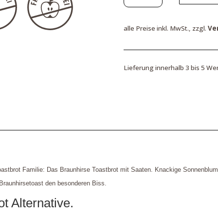
mit
Saaten,
alle Preise inkl. MwSt., zzgl.
Ve
250
g
Menge
Lieferung innerhalb 3 bis 5 We
oastbrot Familie: Das Braunhirse Toastbrot mit Saaten. Knackige Sonnenblu
Braunhirsetoast den besonderen Biss.
t Alternative.