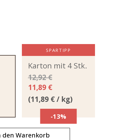
SPARTIPP
Karton mit 4 Stk.
12,92
€
11,89
€
(
11,89
€
/ kg)
-13%
n den Warenkorb