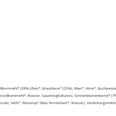
llkornmehl* (28%) (Reis*, Braunhirse* (25%), Mais*, Hirse*, Buchweize
eisvollkornmehl*, Wasser, Sauerteigkulturen), Sonnenblumenkerne* (7
rsalz, Hefe*, Reissirup* (Reis fermentiert*, Wasser), Verdickungsmitte