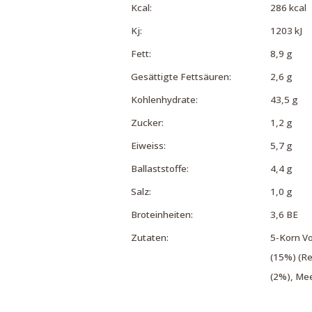
Kcal:
286 kcal
Kj:
1203 kJ
Fett:
8,9 g
Gesättigte Fettsäuren:
2,6 g
Kohlenhydrate:
43,5 g
Zucker:
1,2 g
Eiweiss:
5,7 g
Ballaststoffe:
4,4 g
Salz:
1,0 g
Broteinheiten:
3,6 BE
Zutaten:
5-Korn Vo
(15%) (R
(2%), Mee