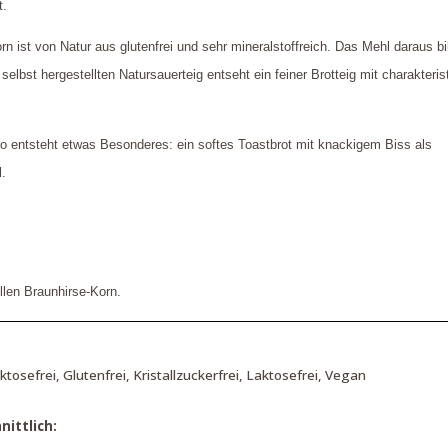
t.
n ist von Natur aus glutenfrei und sehr mineralstoffreich. Das Mehl daraus bi
elbst hergestellten Natursauerteig entseht ein feiner Brotteig mit charakteri
o entsteht etwas Besonderes: ein softes Toastbrot mit knackigem Biss als
l.
len Braunhirse-Korn.
uktosefrei, Glutenfrei, Kristallzuckerfrei, Laktosefrei, Vegan
ittlich: