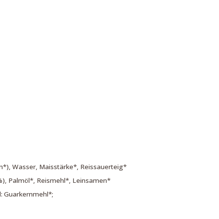
n*), Wasser, Maisstärke*, Reissauerteig*
%), Palmöl*, Reismehl*, Leinsamen*
l: Guarkernmehl*;