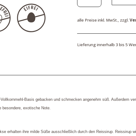
Träumchen,
Dinkel
Vollkornkekse,
alle Preise inkl. MwSt., zzgl.
Ve
110
g
Menge
Lieferung innerhalb 3 bis 5 We
-Vollkornmehl-Basis gebacken und schmecken angenehm süß. Außerdem verl
e besondere, exotische Note.
se erhalten ihre milde Süße ausschließlich durch den Reissirup. Reissirup w