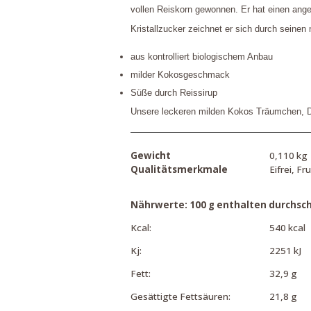
vollen Reiskorn gewonnen. Er hat einen ang
Kristallzucker zeichnet er sich durch seinen
aus kontrolliert biologischem Anbau
milder Kokosgeschmack
Süße durch Reissirup
Unsere leckeren milden Kokos Träumchen, D
Gewicht
0,110 kg
Qualitätsmerkmale
Eifrei, Fr
Nährwerte: 100 g enthalten durchschn
Kcal:
540 kcal
Kj:
2251 kJ
Fett:
32,9 g
Gesättigte Fettsäuren:
21,8 g