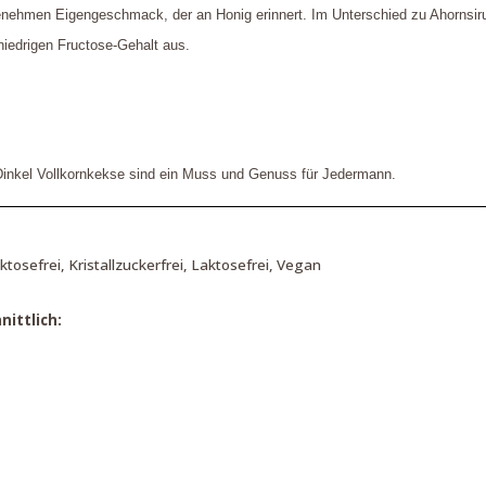
enehmen Eigengeschmack, der an Honig erinnert. Im Unterschied zu Ahornsir
 niedrigen Fructose-Gehalt aus.
inkel Vollkornkekse sind ein Muss und Genuss für Jedermann.
uktosefrei, Kristallzuckerfrei, Laktosefrei, Vegan
ittlich: