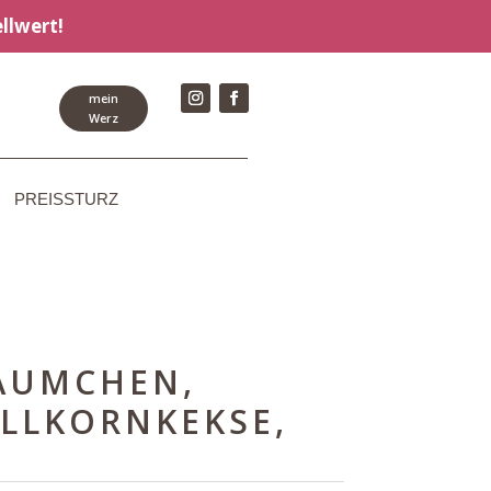
llwert!
mein
Werz
PREISSTURZ
ÄUMCHEN,
OLLKORNKEKSE,