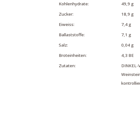
Kohlenhydrate:
49,9 g
Zucker:
18,9 g
Eiweiss:
7,4 g
Ballaststoffe:
7,1 g
Salz:
0,04 g
Broteinheiten:
4,3 BE
Zutaten:
DINKEL-Vo
Weinstein
kontrolli