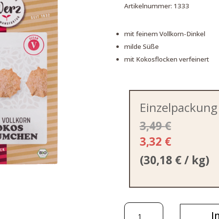
Artikelnummer:
1333
mit feinem Vollkorn-Dinkel
milde Süße
mit Kokosflocken verfeinert
Einzelpackung
3,49
€
3,32
€
(
30,18
€
/ kg)
Kokos
I