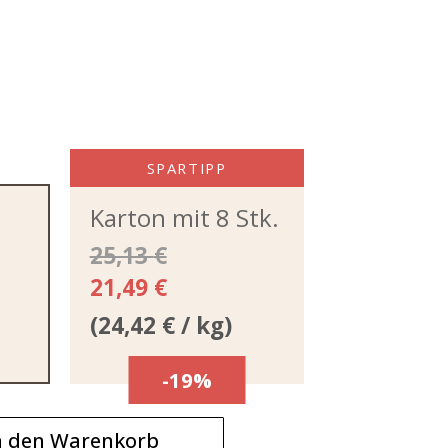
SPARTIPP
Karton mit 8 Stk.
25,13
€
21,49
€
(
24,42
€
/ kg)
-19%
n den Warenkorb