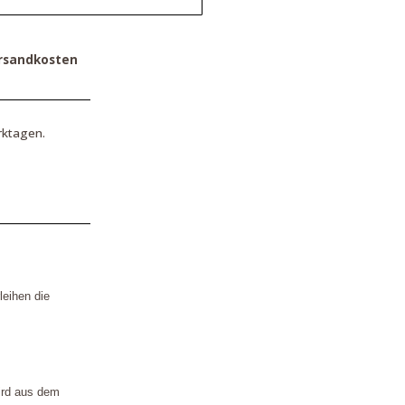
rsandkosten
rktagen.
eihen die
ird aus dem