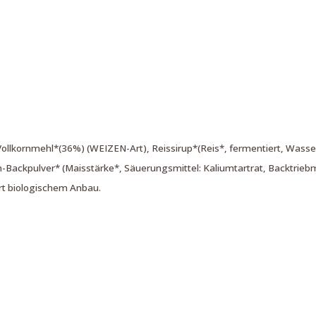
llkornmehl*(36%) (WEIZEN-Art), Reissirup*(Reis*, fermentiert, Wasse
-Backpulver* (Maisstärke*, Säuerungsmittel: Kaliumtartrat, Backtriebm
ert biologischem Anbau.