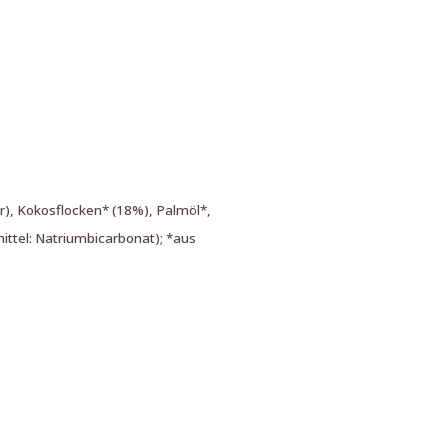
r), Kokosflocken* (18%), Palmöl*,
ittel: Natriumbicarbonat); *aus