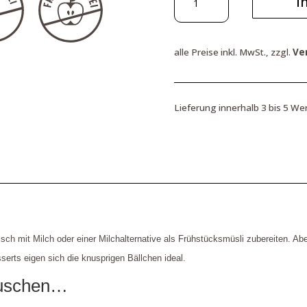
I
Crunchy,
Vollkorn
Knuspermüsli,
alle Preise inkl. MwSt., zzgl.
Ve
250
g
Menge
Lieferung innerhalb 3 bis 5 We
ch mit Milch oder einer Milchalternative als Frühstücksmüsli zubereiten. Ab
erts eigen sich die knusprigen Bällchen ideal.
äuschen…