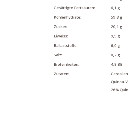
Gesättigte Fettsäuren:
6,1 g
Kohlenhydrate:
59,3 g
Zucker:
20,1 g
Eiweiss:
9,9 g
Ballaststoffe:
6,0 g
Salz:
0,2 g
Broteinheiten:
4,9 BE
Zutaten:
Cerealien
Quinoa-Vo
26% Quino