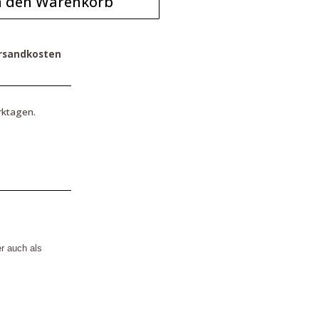
n den Warenkorb
rsandkosten
rktagen.
er auch als