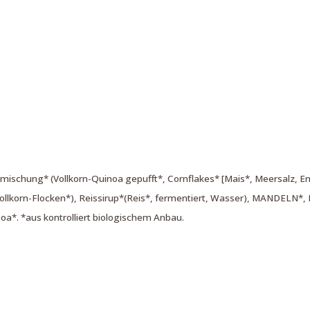
mischung* (Vollkorn-Quinoa gepufft*, Cornflakes* [Mais*, Meersalz, E
llkorn-Flocken*), Reissirup*(Reis*, fermentiert, Wasser), MANDELN*,
a*. *aus kontrolliert biologischem Anbau.