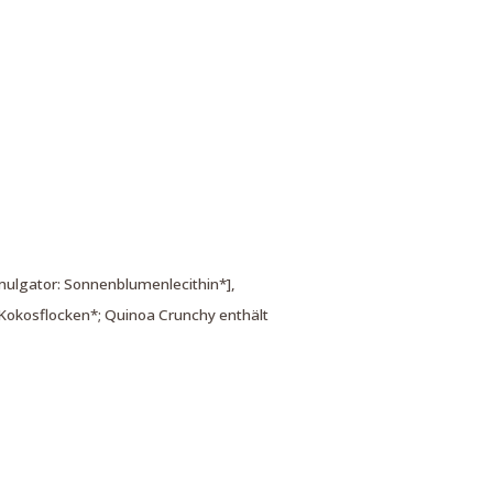
mulgator: Sonnenblumenlecithin*],
 Kokosflocken*; Quinoa Crunchy enthält