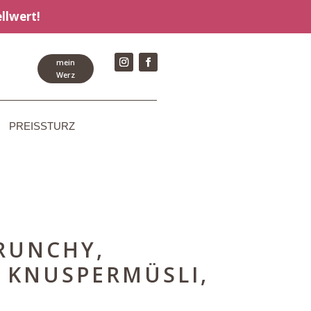
llwert!
mein
Werz
PREISSTURZ
RUNCHY,
 KNUSPERMÜSLI,