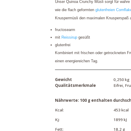
Unser Quinoa Crunchy Müsli sorgt für wahre
wie die flach geformten
glutenfreien Cornflak
Knuspermüsli den maximalen Knusperspaß au
fructosearm
mit
Reissirup
gesüßt
glutenfrei
Kombiniert mit frischen oder getrockneten Fr
einen energiereichen Tag.
Gewicht
0,250 kg
Qualitätsmerkmale
Eifrei, Fr
Nährwerte: 100 g enthalten durchschn
Kcal:
453 kcal
Kj:
1899 kJ
Fett:
18,2 g