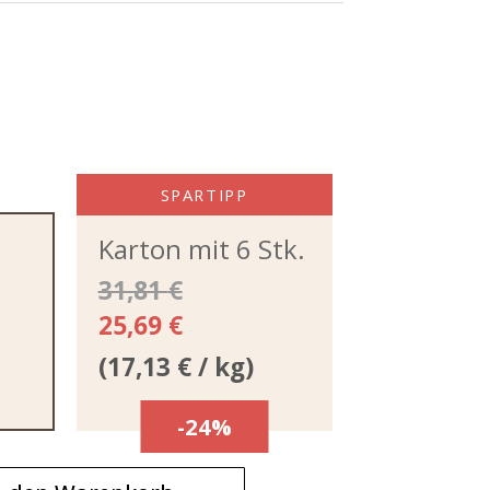
SPARTIPP
Karton mit 6 Stk.
31,81
€
25,69
€
(
17,13
€
/ kg)
-24%