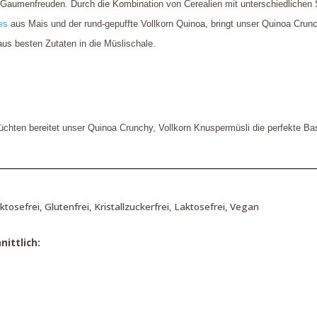
 Gaumenfreuden. Durch die Kombination von Cerealien mit unterschiedlichen 
es
aus Mais und der rund-gepuffte Vollkorn Quinoa, bringt unser Quinoa Crunc
s besten Zutaten in die Müslischale.
üchten bereitet unser Quinoa Crunchy, Vollkorn Knuspermüsli die perfekte Bas
uktosefrei, Glutenfrei, Kristallzuckerfrei, Laktosefrei, Vegan
ittlich: