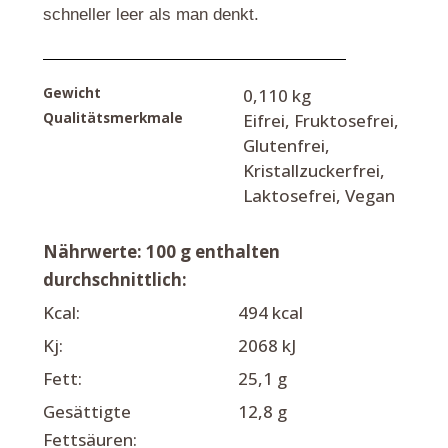
schneller leer als man denkt.
Gewicht
0,110 kg
Qualitätsmerkmale
Eifrei, Fruktosefrei,
Glutenfrei,
Kristallzuckerfrei,
Laktosefrei, Vegan
Nährwerte: 100 g enthalten
durchschnittlich:
Kcal:
494 kcal
Kj:
2068 kJ
Fett:
25,1 g
Gesättigte
12,8 g
Fettsäuren: