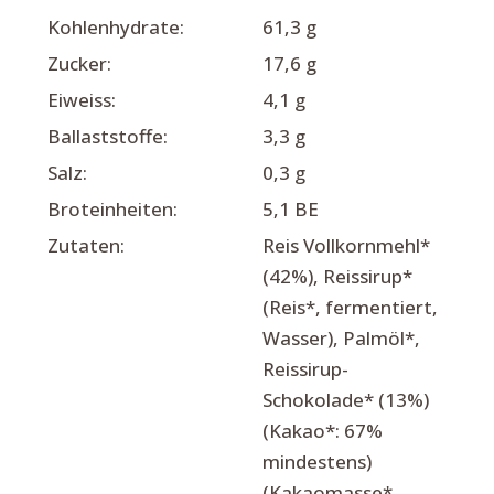
Kohlenhydrate:
61,3 g
Zucker:
17,6 g
Eiweiss:
4,1 g
Ballaststoffe:
3,3 g
Salz:
0,3 g
Broteinheiten:
5,1 BE
Zutaten:
Reis Vollkornmehl*
(42%), Reissirup*
(Reis*, fermentiert,
Wasser), Palmöl*,
Reissirup-
Schokolade* (13%)
(Kakao*: 67%
mindestens)
(Kakaomasse*,