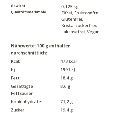
Gewicht
0,125 kg
Qualitätsmerkmale
Eifrei, Fruktosefrei,
Glutenfrei,
Kristallzuckerfrei,
Laktosefrei, Vegan
Nährwerte: 100 g enthalten
durchschnittlich:
Kcal:
473 kcal
Kj:
1991 kJ
Fett:
18,4 g
Gesättigte
8,6 g
Fettsäuren:
Kohlenhydrate:
71,2 g
Zucker:
19,4 g