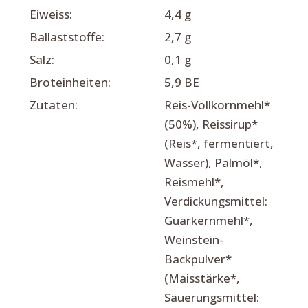
Eiweiss:
4,4 g
Ballaststoffe:
2,7 g
Salz:
0,1 g
Broteinheiten:
5,9 BE
Zutaten:
Reis-Vollkornmehl*
(50%), Reissirup*
(Reis*, fermentiert,
Wasser), Palmöl*,
Reismehl*,
Verdickungsmittel:
Guarkernmehl*,
Weinstein-
Backpulver*
(Maisstärke*,
Säuerungsmittel: