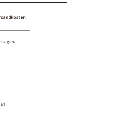
rsandkosten
rktagen.
art