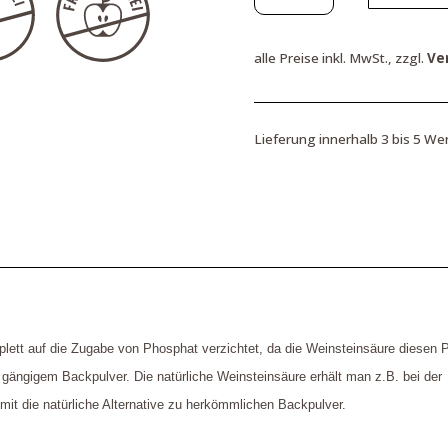
150
g
alle Preise inkl. MwSt., zzgl.
Ve
Menge
Lieferung innerhalb 3 bis 5 We
ett auf die Zugabe von Phosphat verzichtet, da die Weinsteinsäure diesen P
 gängigem Backpulver. Die natürliche Weinsteinsäure erhält man z.B. bei der
mit die natürliche Alternative zu herkömmlichen Backpulver.