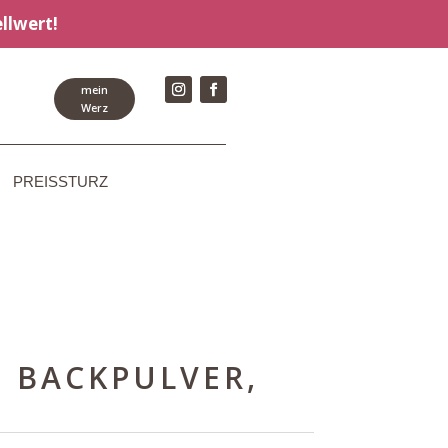
llwert!
mein
Werz
PREISSTURZ
 BACKPULVER,