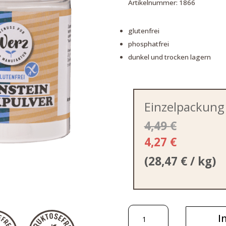
Artikelnummer:
1866
glutenfrei
phosphatfrei
dunkel und trocken lagern
Einzelpackung
4,49
€
4,27
€
(
28,47
€
/ kg)
Weinstein
I
Backpulver,