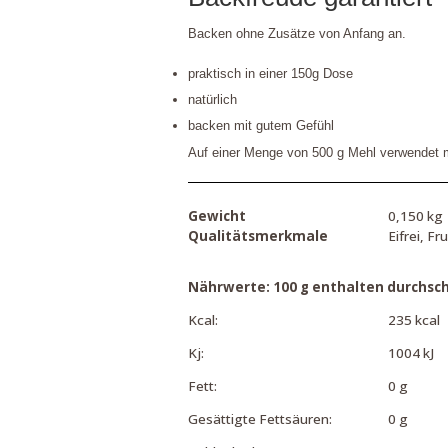
Backen ohne Zusätze von Anfang an.
praktisch in einer 150g Dose
natürlich
backen mit gutem Gefühl
Auf einer Menge von 500 g Mehl verwendet 
Gewicht
0,150 kg
Qualitätsmerkmale
Eifrei, Fr
Nährwerte: 100 g enthalten durchschn
Kcal:
235 kcal
Kj:
1004 kJ
Fett:
0 g
Gesättigte Fettsäuren:
0 g