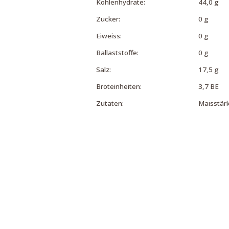
Kohlenhydrate:
44,0 g
Zucker:
0 g
Eiweiss:
0 g
Ballaststoffe:
0 g
Salz:
17,5 g
Broteinheiten:
3,7 BE
Zutaten:
Maisstärk