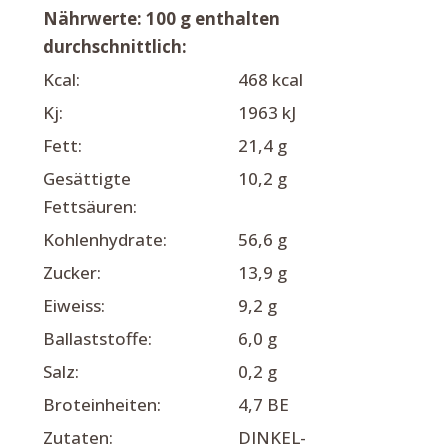
Nährwerte: 100 g enthalten
durchschnittlich:
Kcal:
468 kcal
Kj:
1963 kJ
Fett:
21,4 g
Gesättigte
10,2 g
Fettsäuren:
Kohlenhydrate:
56,6 g
Zucker:
13,9 g
Eiweiss:
9,2 g
Ballaststoffe:
6,0 g
Salz:
0,2 g
Broteinheiten:
4,7 BE
Zutaten:
DINKEL-